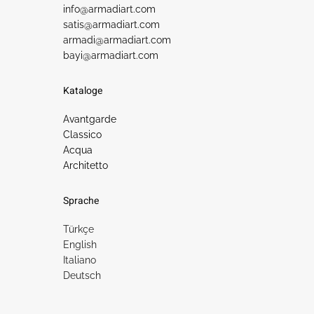
info@armadiart.com
satis@armadiart.com
armadi@armadiart.com
bayi@armadiart.com
Kataloge
Avantgarde
Classico
Acqua
Architetto
Sprache
Türkçe
English
Italiano
Deutsch