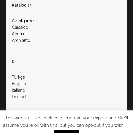
Kataloglar
Avantgarde
Classico
Acqua
Architetto
Dil
Türkçe
English
Italiano
Deutsch
This website uses cookies to improve your experience. We'll
assume you're ok with this, but you can opt-out if you wish.
kurumsal
satış noktaları
diğer markalar
iletişim