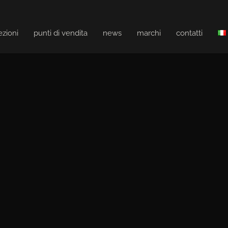
ezioni
punti di vendita
news
marchi
contatti