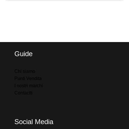
Guide
Chi siamo
Punti Vendita
I nostri marchi
Contactt
i
Social Media