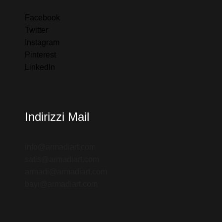
Facebook
Twitter
Instagram
Pinterest
LinkedIn
Indirizzi Mail
info@armadiart.com
satis@armadiart.com
armadi@armadiart.com
bayi@armadiart.com