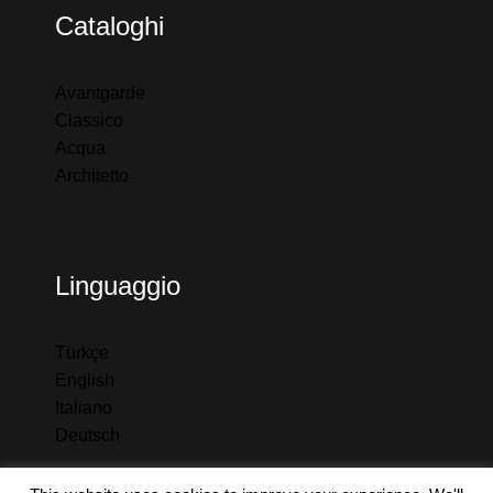
Cataloghi
Avantgarde
Classico
Acqua
Architetto
Linguaggio
Türkçe
English
Italiano
Deutsc
h