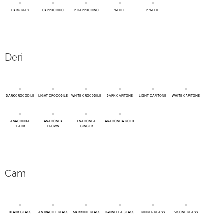
DARK GREY
CAPPUCCINO
P. CAPPUCCINO
WHITE
P. WHITE
Deri
DARK CROCODILE
LIGHT CROCODILE
WHITE CROCODILE
DARK CAPITONE
LIGHT CAPITONE
WHITE CAPITONE
ANACONDA
ANACONDA
ANACONDA
ANACONDA GOLD
BLACK
BROWN
GINGER
Cam
BLACK GLASS
ANTRACITE GLASS
MARRONE GLASS
CANNELLA GLASS
GINGER GLASS
VISONE GLASS