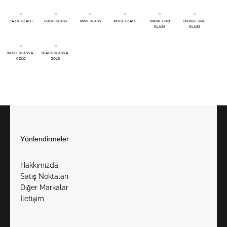
LATTE GLASS
GRIGO GLASS
MINT GLASS
WHITE GLASS
SMOKE GRID
BRONZE GRID
GLASS
GLASS
WHITE GLASS A.
BLACK GLASS A.
GOLD
GOLD
Yönlendirmeler
Hakkımızda
Satış Noktaları
Diğer Markalar
İletişim