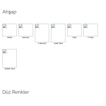
Ahşap
VENGE
WALNUT
TEAK
P. TEAK
P. WALNUT
DARK TEAK
AMORA TEAK
Düz Renkler