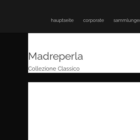
hauptseite
corporate
sammlunge
Madreperla
Collezione Classico