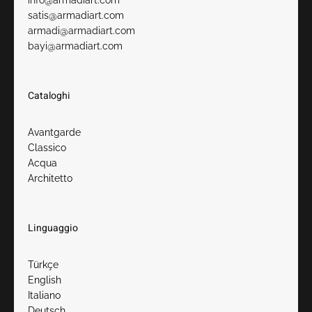
satis@armadiart.com
armadi@armadiart.com
bayi@armadiart.com
Cataloghi
Avantgarde
Classico
Acqua
Architetto
Linguaggio
Türkçe
English
Italiano
Deutsc
h