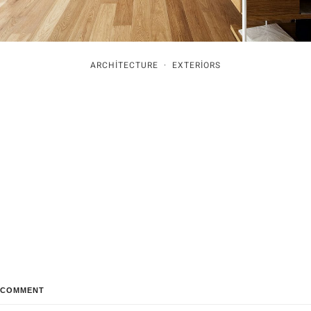
ARCHITECTURE
·
EXTERIORS
Small Space Indoor Enclave Creates the Perfect
Atmosphere for Sleep
2 AĞUSTOS 2018
Leave A Reply
COMMENT