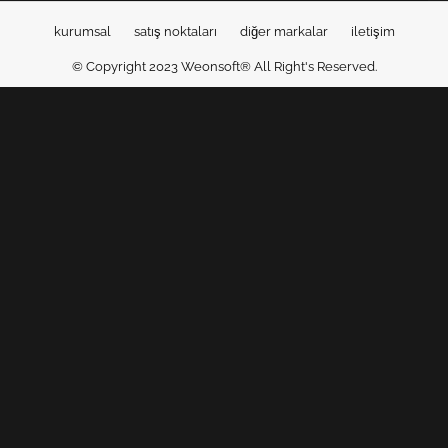
kurumsal
satış noktaları
diğer markalar
iletişim
© Copyright 2023
Weonsoft®
All Right's Reserved.