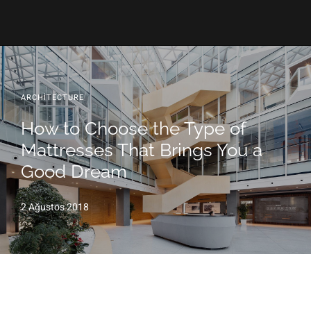
ARCHITECTURE
How to Choose the Type of
Mattresses That Brings You a
Good Dream
2 Ağustos 2018
How to Choose the Type of Mattresses That Brings You