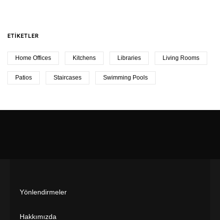
ETIKETLER
Home Offices
Kitchens
Libraries
Living Rooms
Patios
Staircases
Swimming Pools
Yönlendirmeler
Hakkımızda