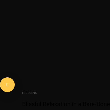
FLOORING
Blissful Relaxation in a Bare-Bo