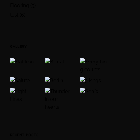
Flooring
(5)
test
(6)
GALLERY
RECENT POSTS