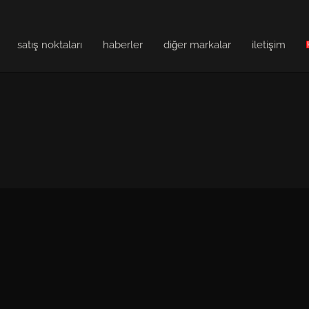
satış noktaları
haberler
diğer markalar
i̇letişim