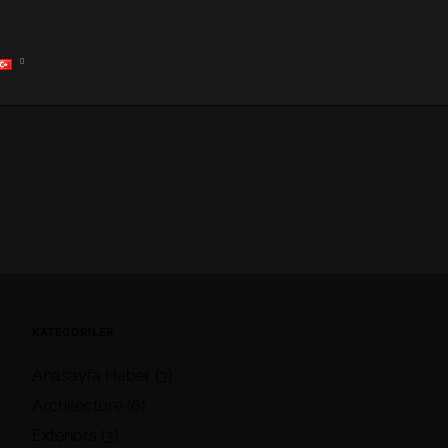
KATEGORILER
Anasayfa Haber
(3)
Architecture
(6)
Exteriors
(3)