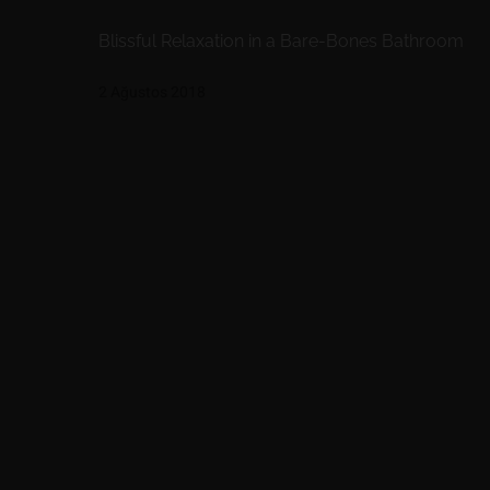
Blissful Relaxation in a Bare-Bones Bathroom
2 Ağustos 2018
Yönlendirmeler
Hakkımızda