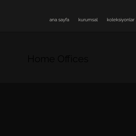
ana sayfa
kurumsal
koleksiyonlar
Home Offices