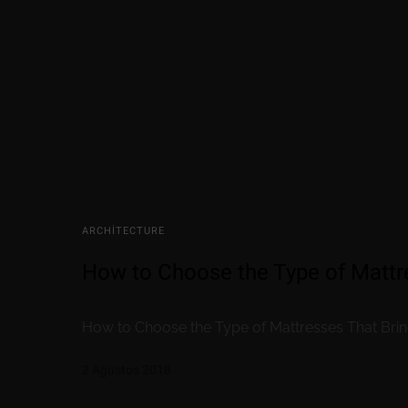
ARCHITECTURE
How to Choose the Type of Mattr
How to Choose the Type of Mattresses That Br
2 Ağustos 2018