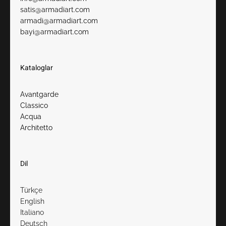
satis@armadiart.com
armadi@armadiart.com
bayi@armadiart.com
Kataloglar
Avantgarde
Classico
Acqua
Architetto
Dil
Türkçe
English
Italiano
Deutsch